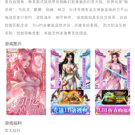
度自由视角，唯美新式国风带你领略幻彩旖旎的幻世大陆。你将化身“御
灵师”，与应龙、麒麟、祝融、精卫、白泽等拥有远古神族血脉的万千山
海战灵签订契约，进阶成长，相守相伴。 游戏模拟真实社交体系，自由
捏脸匹配交友，与ta约会邂逅温情沐浴，共建美好家园。 四大职业互相
克制，技能策略搭配，体验无拘束激爽竞技团战。
游戏图片
游戏福利
暂无福利