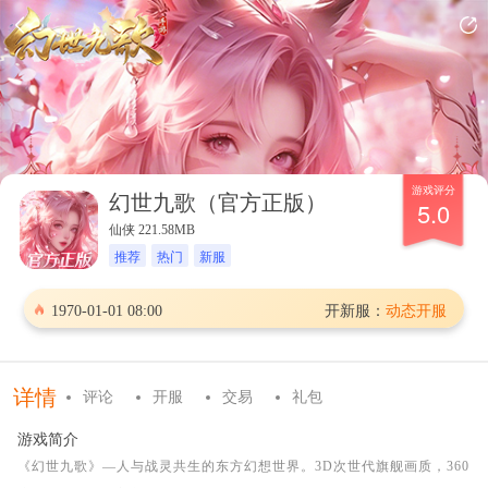
游戏评分
幻世九歌（官方正版）
5.0
仙侠 221.58MB
推荐
热门
新服
1970-01-01 08:00
开新服：
动态开服
详情
评论
开服
交易
礼包
游戏简介
《幻世九歌》—人与战灵共生的东方幻想世界。3D次世代旗舰画质，360