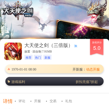
游戏评分
大天使之剑（三倍版）
加入群聊
5.0
放置 · 回合制 7.91MB
推荐
热门
新服
1970-01-01 08:00
开新服：
动态开服
游戏福利
折扣充值7折起
详情
评论
开服
交易
礼包