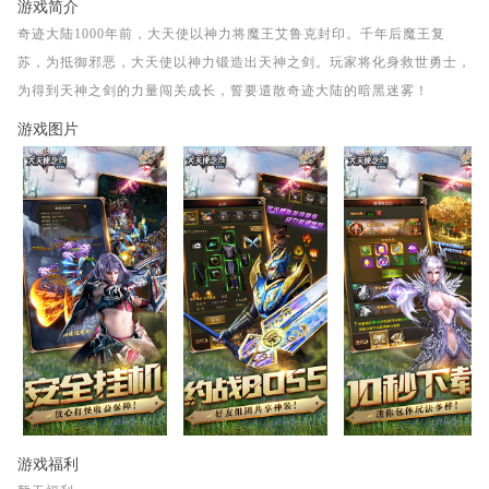
游戏简介
奇迹大陆1000年前，大天使以神力将魔王艾鲁克封印。千年后魔王复
苏，为抵御邪恶，大天使以神力锻造出天神之剑。玩家将化身救世勇士，
为得到天神之剑的力量闯关成长，誓要遣散奇迹大陆的暗黑迷雾！
游戏图片
游戏福利