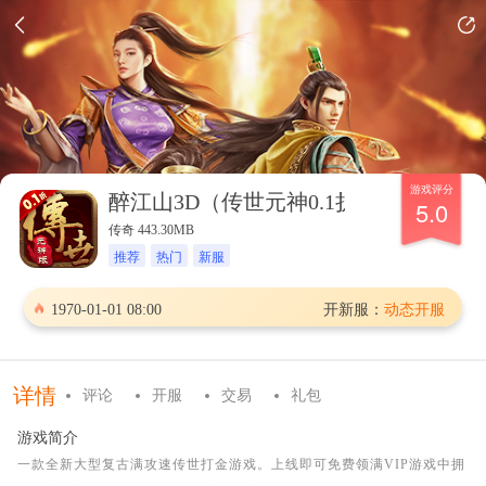
游戏评分
醉江山3D（传世元神0.1折）
加入群聊
5.0
传奇 443.30MB
推荐
热门
新服
1970-01-01 08:00
开新服：
动态开服
详情
评论
开服
交易
礼包
游戏简介
一款全新大型复古满攻速传世打金游戏。上线即可免费领满VIP游戏中拥