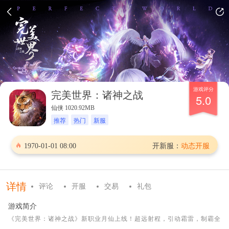
游戏评分
完美世界：诸神之战
5.0
仙侠 1020.92MB
推荐
热门
新服
1970-01-01 08:00
开新服：
动态开服
详情
评论
开服
交易
礼包
游戏简介
《完美世界：诸神之战》新职业月仙上线！超远射程，引动霜雷，制霸全