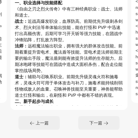
师
一、职业选择与技能搭配
《自由之刃之烈火传奇》中有三种经典职业：战士、法师
剑
和道士。
战士：
近战高爆发职业，血厚防高。前期优先升级刺杀剑
中
术、烈火剑法等单体输出技能，能在打怪和 PVP 中迅速
打出高额伤害。后期可学习开天斩等强力技能，在团战中
前
冲锋陷阵，打乱敌方阵型。
主
法师：
远程魔法输出职业，拥有强大的群体攻击技能。前
后
期着重提升雷电术、魔法盾等技能。雷电术是法师前期主
能
要的输出手段，魔法盾则能有效提升法师的生存能力。后
期冰咆哮等技能可在团战中造成大面积杀伤，配合走位能
掌控战场局势。
弱
道士：
辅助与召唤系职业。前期先升级灵魂火符和施毒
助
术，灵魂火符可用于单体攻击与补刀，施毒术能持续削弱
怪物或敌人的血量。召唤神兽技能至关重要，神兽能帮助
道士扛怪和输出，在刷怪和 PVP 中都有不错的表现。
游
二、新手起步与成长
主线任务：
进入游戏后，跟随主线任务走，能快速熟悉游
戏操作和背景故事，同时获得大量经验、金币和基础装
务
备，帮助角色提升等级和实力，顺利度过新手期。
上一篇
下一篇
邀
日常任务与活动：
每天完成日常任务，如押镖、除魔任务
怪
等，可获取丰厚奖励。押镖过程中要注意镖车安全，可邀
来