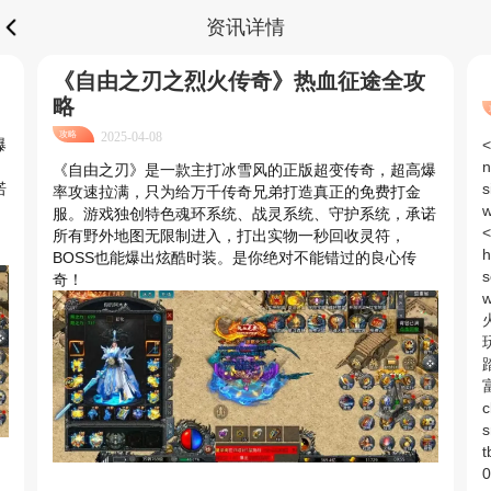
资讯详情
《自由之刃之烈火传奇》热血征途全攻
略
攻略
2025-04-08
爆
<span style="color:#333333;font-family:" helvetica="" neue",="" helvetica,="" arial,="" sans-serif;font-size:14px;font-style:normal;font-weight:400;background-color:#ffffff;"="">一、游戏概述</span><br /> <span style="color:#333333;font-family:
《自由之刃》是一款主打冰雪风的正版超变传奇，超高爆
诺
率攻速拉满，只为给万千传奇兄弟打造真正的免费打金
服。游戏独创特色魂环系统、战灵系统、守护系统，承诺
所有野外地图无限制进入，打出实物一秒回收灵符，
BOSS也能爆出炫酷时装。是你绝对不能错过的良心传
奇！